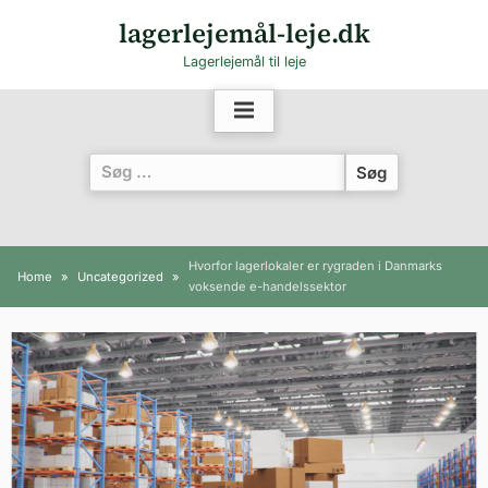
Skip
lagerlejemål-leje.dk
to
Lagerlejemål til leje
content
Søg
efter:
Hvorfor lagerlokaler er rygraden i Danmarks
Home
Uncategorized
voksende e-handelssektor