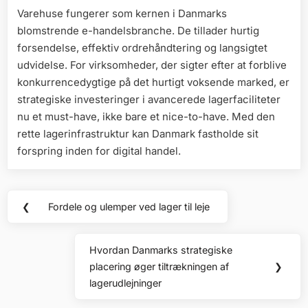
Varehuse fungerer som kernen i Danmarks
blomstrende e-handelsbranche. De tillader hurtig
forsendelse, effektiv ordrehåndtering og langsigtet
udvidelse. For virksomheder, der sigter efter at forblive
konkurrencedygtige på det hurtigt voksende marked, er
strategiske investeringer i avancerede lagerfaciliteter
nu et must-have, ikke bare et nice-to-have. Med den
rette lagerinfrastruktur kan Danmark fastholde sit
forspring inden for digital handel.
Indlægsnavigation
❮
Fordele og ulemper ved lager til leje
Previous
Post:
Hvordan Danmarks strategiske
Next
placering øger tiltrækningen af
❯
Post:
lagerudlejninger