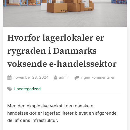
Hvorfor lagerlokaler er
rygraden i Danmarks
voksende e-handelssektor
Posted
By
til
november 28, 2024
admin
Ingen kommentarer
on
Hvorfor
Uncategorized
lagerloka
rygrade
i
Med den eksplosive vækst i den danske e-
Danmark
handelssektor er lagerfaciliteter blevet en afgørende
voksend
e-
del af dens infrastruktur.
handelss