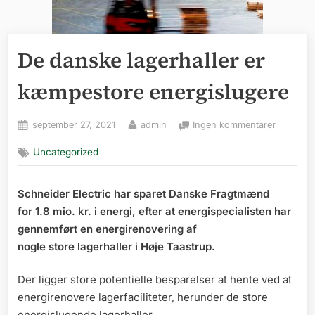
De danske lagerhaller er
kæmpestore energislugere
Posted
By
til
september 27, 2021
admin
Ingen kommentarer
on
De
Uncategorized
danske
lagerhall
er
Schneider Electric har sparet Danske Fragtmænd
kæmpest
for 1.8 mio. kr. i energi, efter at energispecialisten har
energisl
gennemført en energirenovering af
nogle store lagerhaller i Høje Taastrup.
Der ligger store potentielle besparelser at hente ved at
energirenovere lagerfaciliteter, herunder de store
energislugende lagerhaller.