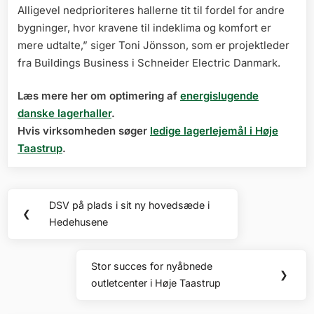
Alligevel nedprioriteres hallerne tit til fordel for andre
bygninger, hvor kravene til indeklima og komfort er
mere udtalte,” siger Toni Jönsson, som er projektleder
fra Buildings Business i Schneider Electric Danmark.
Læs mere her om optimering af
energislugende
danske lagerhaller
.
Hvis virksomheden søger
ledige lagerlejemål i Høje
Taastrup
.
Indlægsnavigation
DSV på plads i sit ny hovedsæde i
Previous
❮
Hedehusene
Post:
Stor succes for nyåbnede
Next
❯
outletcenter i Høje Taastrup
Post: