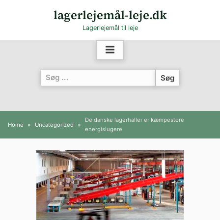
Skip
lagerlejemål-leje.dk
to
Lagerlejemål til leje
content
Søg
efter:
De danske lagerhaller er kæmpestore
Home
Uncategorized
energislugere